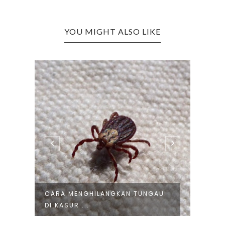
YOU MIGHT ALSO LIKE
CARA MENGHILANGKAN TUNGAU
INOV
DI KASUR ...
GAMB