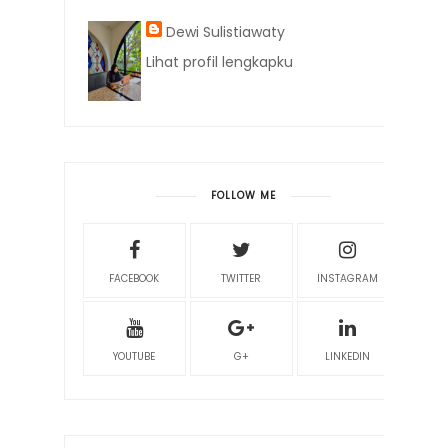
Dewi Sulistiawaty
Lihat profil lengkapku
FOLLOW ME
FACEBOOK
TWITTER
INSTAGRAM
YOUTUBE
G+
LINKEDIN