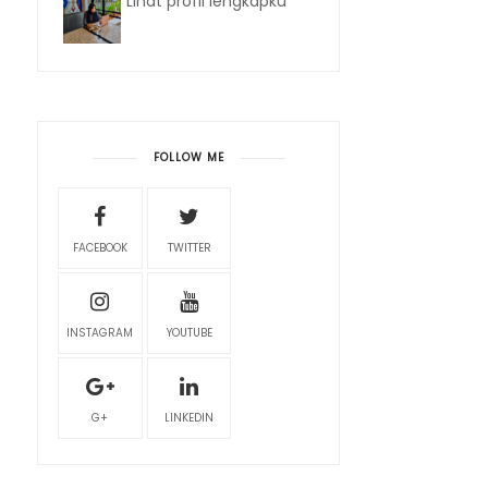
Lihat profil lengkapku
FOLLOW ME
FACEBOOK
TWITTER
INSTAGRAM
YOUTUBE
G+
LINKEDIN