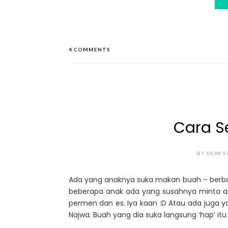
4 COMMENTS
Cara S
BY DEWI S
Ada yang anaknya suka makan buah – berba
beberapa anak ada yang susahnya minta a
permen dan es. Iya kaan :D Atau ada juga yan
Najwa. Buah yang dia suka langsung ‘hap’ itu 