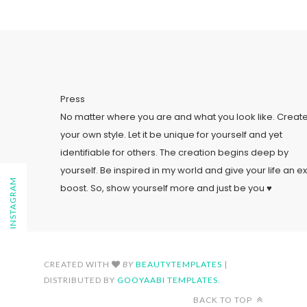
Press
No matter where you are and what you look like. Creat
your own style. Let it be unique for yourself and yet
identifiable for others. The creation begins deep by
yourself. Be inspired in my world and give your life an ex
FOLLOW ON INSTAGRAM
boost. So, show yourself more and just be you ♥
CREATED WITH
BY
BEAUTYTEMPLATES
|
DISTRIBUTED BY
GOOYAABI TEMPLATES
.
BACK TO TOP