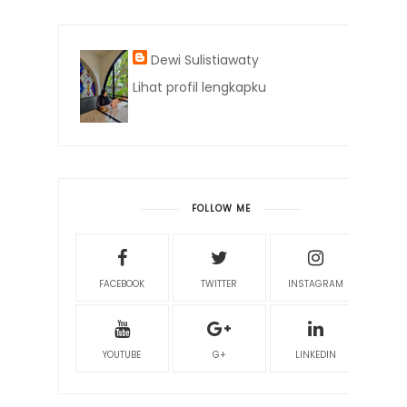
Dewi Sulistiawaty
Lihat profil lengkapku
FOLLOW ME
FACEBOOK
TWITTER
INSTAGRAM
YOUTUBE
G+
LINKEDIN