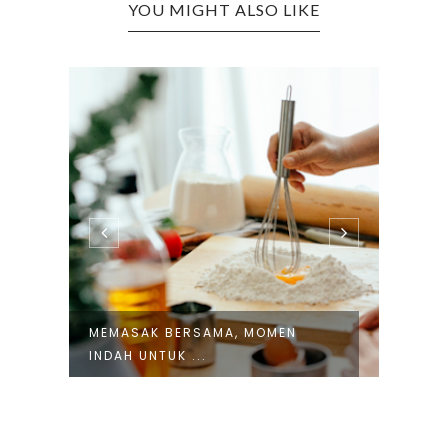
YOU MIGHT ALSO LIKE
MEMASAK BERSAMA, MOMEN
HOKBEN+
INDAH UNTUK ...
BEKASI, ..