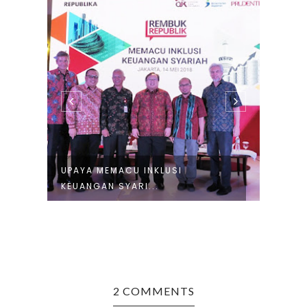
UPAYA MEMACU INKLUSI
PRUD
KEUANGAN SYARI...
TETAP
2 COMMENTS