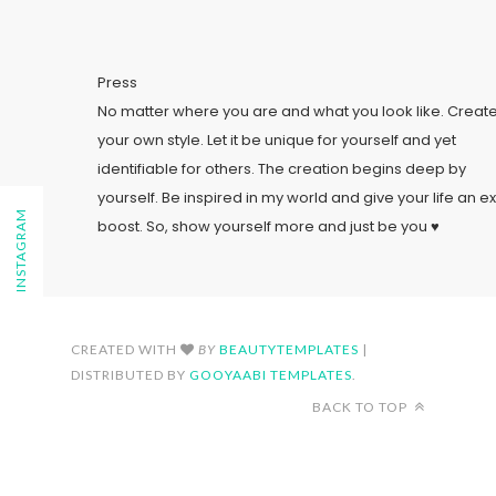
Press
No matter where you are and what you look like. Creat
your own style. Let it be unique for yourself and yet
identifiable for others. The creation begins deep by
yourself. Be inspired in my world and give your life an ex
FOLLOW ON INSTAGRAM
boost. So, show yourself more and just be you ♥
CREATED WITH
BY
BEAUTYTEMPLATES
|
DISTRIBUTED BY
GOOYAABI TEMPLATES
.
BACK TO TOP