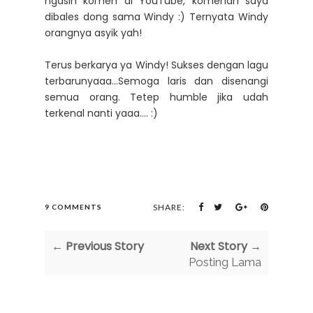
ngasih komen di YouTube, komenan saya
dibales dong sama Windy :) Ternyata Windy
orangnya asyik yah!
Terus berkarya ya Windy! Sukses dengan lagu
terbarunyaaa...Semoga laris dan disenangi
semua orang. Tetep humble jika udah
terkenal nanti yaaa.... :)
SHARE:
9 COMMENTS
← Previous Story
Next Story →
Posting Lama