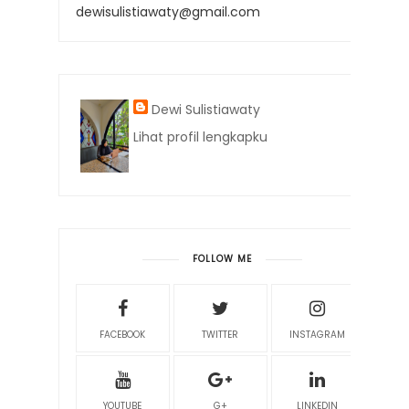
dewisulistiawaty@gmail.com
Dewi Sulistiawaty
Lihat profil lengkapku
FOLLOW ME
FACEBOOK
TWITTER
INSTAGRAM
YOUTUBE
G+
LINKEDIN