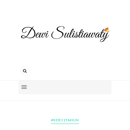
#KEB11TAHUN