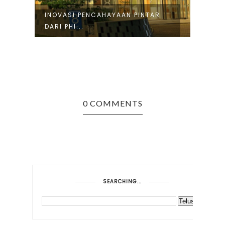
IPS
INOVASI PENCAHAYAAN PINTAR
PHIL
DARI PHI...
INTEN
0 COMMENTS
SEARCHING...