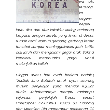
wa aku
terbang
ke
negeri-
negeri
jauh. Aku dan dua kakakku sering berlomba,
berpacu dengan kereta yang lewat di depan
rumah kami. Namun gerbong-gerbong kereta
tersebut sempat meninggalkanku jauh, ketika
aku jatuh dan mengalami gegar otak. Sakit di
kepalaku membuatku gagal untuk
melanjutkan kuliah.
Hingga suatu hari ayah berkata padaku,
“Jadilah Ibnu Batutah untuk ayah, seorang
muslim penjelajah yang menjadi rujukan
dunia. Kehebatannya mampu melampui
sejumlah penjelajah Eropa, seperti
Christopher Columbus, Vasco da Gamma,
dan Magellan. Dia menempuh perjalanan 120