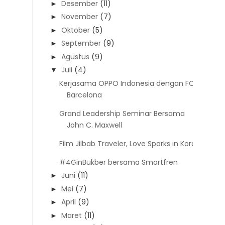
Desember
(11)
►
November
(7)
►
Oktober
(5)
►
September
(9)
►
Agustus
(9)
►
Juli
(4)
▼
Kerjasama OPPO Indonesia dengan FC
Barcelona
Grand Leadership Seminar Bersama
John C. Maxwell
Film Jilbab Traveler, Love Sparks in Korea
#4GinBukber bersama Smartfren
Juni
(11)
►
Mei
(7)
►
April
(9)
►
Maret
(11)
►