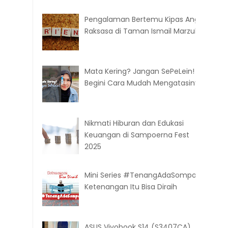
Pengalaman Bertemu Kipas Angin
Raksasa di Taman Ismail Marzuki
Mata Kering? Jangan SePeLein!
Begini Cara Mudah Mengatasinya
Nikmati Hiburan dan Edukasi
Keuangan di Sampoerna Fest
2025
Mini Series #TenangAdaSompo:
Ketenangan Itu Bisa Diraih
ASUS Vivobook S14 (S3407CA),