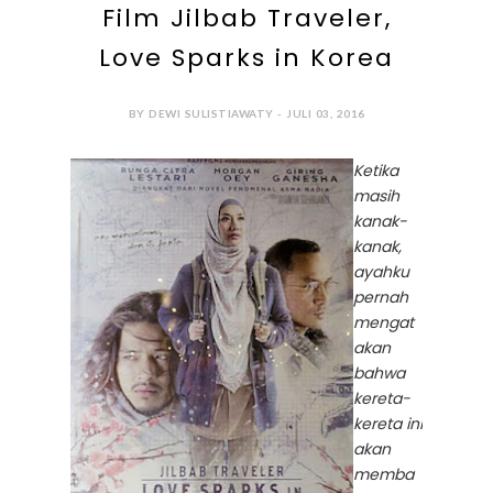
Film Jilbab Traveler,
Love Sparks in Korea
BY DEWI SULISTIAWATY - JULI 03, 2016
Ketika
masih
kanak-
kanak,
ayahku
pernah
mengat
akan
bahwa
kereta-
kereta ini
akan
memba