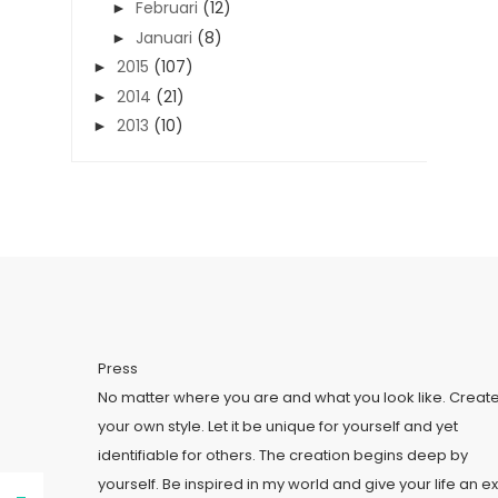
Februari
(12)
►
Januari
(8)
►
2015
(107)
►
2014
(21)
►
2013
(10)
►
Press
No matter where you are and what you look like. Creat
your own style. Let it be unique for yourself and yet
identifiable for others. The creation begins deep by
yourself. Be inspired in my world and give your life an ex